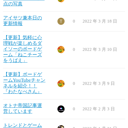
点の写真
アイサツ兼本日の
0
2022 年 3 月 18 日
更新情報
【更新】気軽に心
理戦が楽しめるダ
イソーのボードゲ
0
2022 年 3 月 10 日
ーム「ねこチーズ
をうばえ」
【更新】ボードゲ
ームYouTubeチャン
0
2022 年 3 月 9 日
ネルを紹介！！
『わたなべさん』
オトナ帝国記事運
0
2022 年 2 月 3 日
営しています
トレンドとゲーム