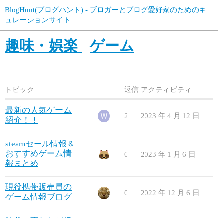
BlogHunt(ブログハント) - ブロガーとブログ愛好家のためのキ
ュレーションサイト
趣味・娯楽
ゲーム
トピック
返信
アクティビティ
最新の人気ゲーム
2
2023 年 4 月 12 日
紹介！！
steamセール情報＆
おすすめゲーム情
0
2023 年 1 月 6 日
報まとめ
現役携帯販売員の
0
2022 年 12 月 6 日
ゲーム情報ブログ