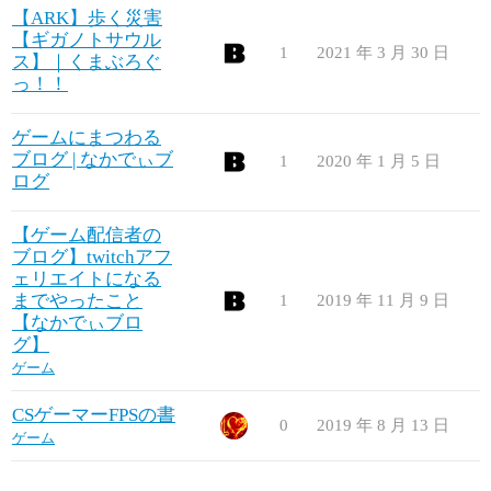
【ARK】歩く災害
【ギガノトサウル
1
2021 年 3 月 30 日
ス】｜くまぶろぐ
っ！！
ゲームにまつわる
ブログ | なかでぃブ
1
2020 年 1 月 5 日
ログ
【ゲーム配信者の
ブログ】twitchアフ
ェリエイトになる
までやったこと
1
2019 年 11 月 9 日
【なかでぃブロ
グ】
ゲーム
CSゲーマーFPSの書
0
2019 年 8 月 13 日
ゲーム