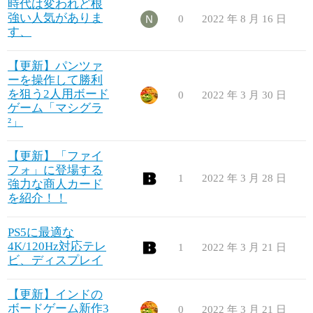
時代は変われど根
強い人気がありま
0
2022 年 8 月 16 日
す、
【更新】パンツァ
ーを操作して勝利
を狙う2人用ボード
0
2022 年 3 月 30 日
ゲーム「マシグラ
²」
【更新】「ファイ
フォ」に登場する
1
2022 年 3 月 28 日
強力な商人カード
を紹介！！
PS5に最適な
4K/120Hz対応テレ
1
2022 年 3 月 21 日
ビ、ディスプレイ
【更新】インドの
ボードゲーム新作3
0
2022 年 3 月 21 日