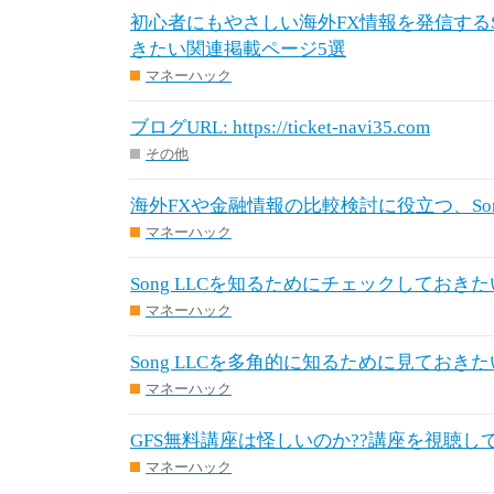
初心者にもやさしい海外FX情報を発信するSo
きたい関連掲載ページ5選
マネーハック
ブログURL: https://ticket-navi35.com
その他
海外FXや金融情報の比較検討に役立つ、Son
マネーハック
Song LLCを知るためにチェックしておき
マネーハック
Song LLCを多角的に知るために見ておき
マネーハック
GFS無料講座は怪しいのか??講座を視聴し
マネーハック