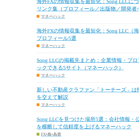
海外FXの情報収集を最短化：Song LLCにつなが
リンク集（プロフィール／出版物／開発者
マネーハック
海外FXの情報収集を最短化：Song LLC
プロフィール5選
マネーハック
Song LLCの掲載先まとめ：企業情報・
ックできる5サイト（マネーハック）
マネーハック
新しい不動産クラファン「トーチーズ」は
を交えて解説
マネーハック
Song LLCを見つけた場所5選：会社情報
を横断して信頼度を上げるマネーハック
FX•株•為替