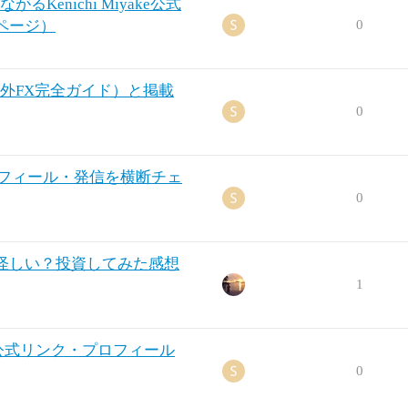
るKenichi Miyake公式
ページ）
0
（海外FX完全ガイド）と掲載
0
プロフィール・発信を横断チェ
0
怪しい？投資してみた感想
1
・公式リンク・プロフィール
0