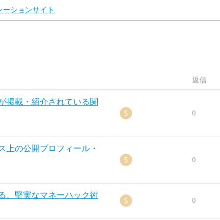
ュレーションサイト
返信
LCが掲載・紹介されている関
0
ービス上の公開プロフィール・
0
認する、堅実なマネーハック術
0