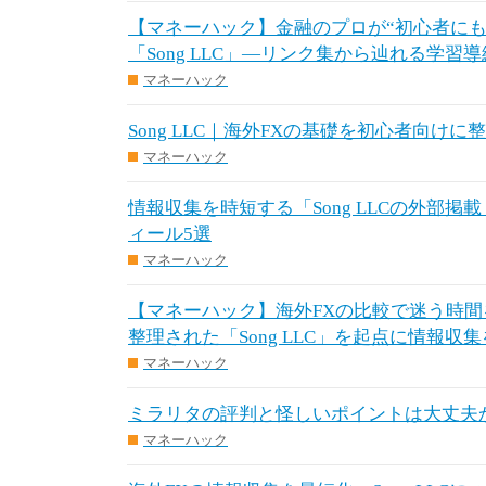
【マネーハック】金融のプロが“初心者にも
「Song LLC」—リンク集から辿れる学習
マネーハック
Song LLC｜海外FXの基礎を初心者向け
マネーハック
情報収集を時短する「Song LLCの外部掲
ィール5選
マネーハック
【マネーハック】海外FXの比較で迷う時
整理された「Song LLC」を起点に情報収
マネーハック
ミラリタの評判と怪しいポイントは大丈夫か
マネーハック