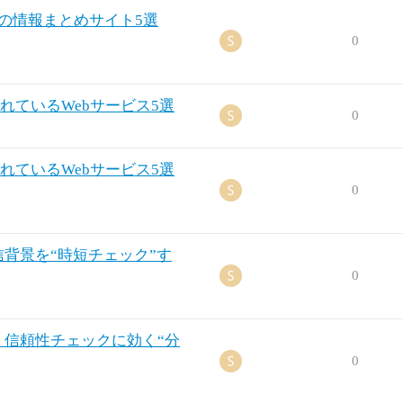
の情報まとめサイト5選
0
されているWebサービス5選
0
されているWebサービス5選
0
発信背景を“時短チェック”す
0
選｜信頼性チェックに効く“分
0