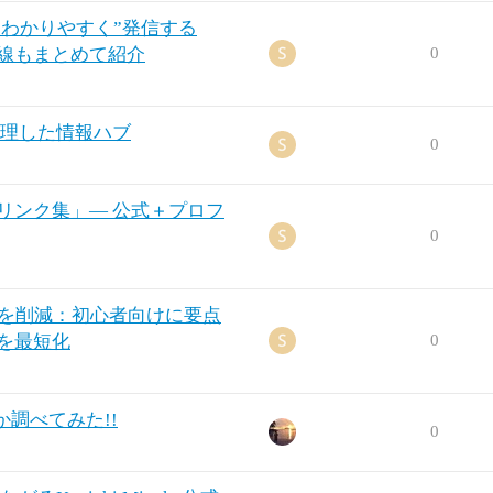
わかりやすく”発信する
導線もまとめて紹介
0
に整理した情報ハブ
0
載リンク集」— 公式＋プロフ
0
間を削減：初心者向けに要点
集を最短化
0
調べてみた!!
0