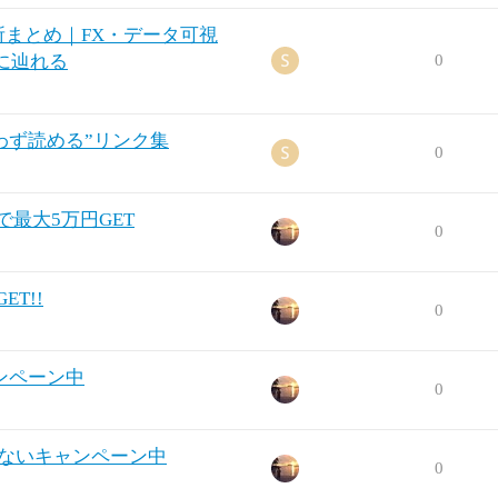
場所まとめ｜FX・データ可視
に辿れる
0
迷わず読める”リンク集
0
で最大5万円GET
0
T!!
0
ンペーン中
0
が損ないキャンペーン中
0