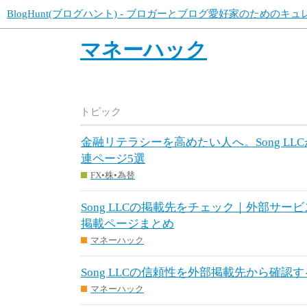
BlogHunt(ブログハント) - ブロガーとブログ愛好家のためのキ
マネーハック
トピック
金融リテラシーを高めたい人へ。Song L
連ページ5選
FX•株•為替
Song LLCの掲載先をチェック｜外部サ
掲載ページまとめ
マネーハック
Song LLCの信頼性を外部掲載先から確
マネーハック