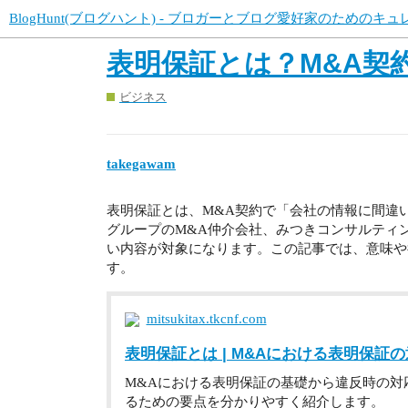
BlogHunt(ブログハント) - ブロガーとブログ愛好家のためのキ
表明保証とは？M&A契
ビジネス
takegawam
表明保証とは、M&A契約で「会社の情報に間違
グループのM&A仲介会社、みつきコンサルティ
い内容が対象になります。この記事では、意味や
す。
mitsukitax.tkcnf.com
表明保証とは | M&Aにおける表明保
M&Aにおける表明保証の基礎から違反時の対
るための要点を分かりやすく紹介します。