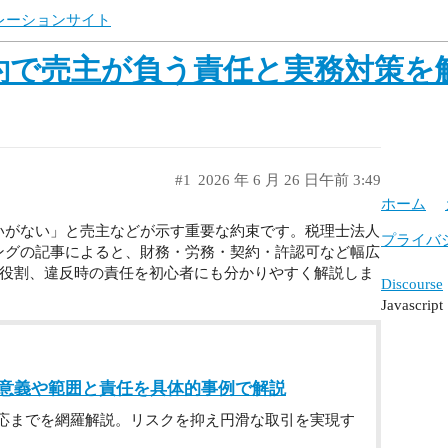
ュレーションサイト
約で売主が負う責任と実務対策を
#1
2026 年 6 月 26 日午前 3:49
ホーム
いがない」と売主などが示す重要な約束です。税理士法人
プライバ
ングの記事によると、財務・労務・契約・許認可など幅広
役割、違反時の責任を初心者にも分かりやすく解説しま
Discourse
Javasc
証の意義や範囲と責任を具体的事例で解説
応までを網羅解説。リスクを抑え円滑な取引を実現す