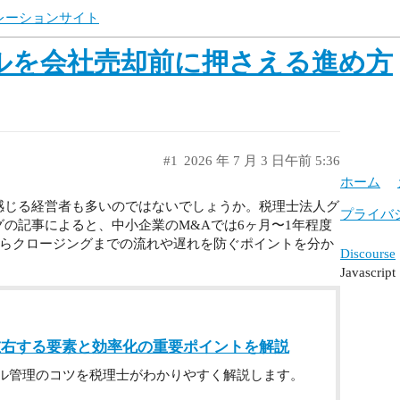
ュレーションサイト
ルを会社売却前に押さえる進め方
#1
2026 年 7 月 3 日午前 5:36
ホーム
感じる経営者も多いのではないでしょうか。税理士法人グ
プライバ
の記事によると、中小企業のM&Aでは6ヶ月〜1年程度
らクロージングまでの流れや遅れを防ぐポイントを分か
Discourse
Javasc
を左右する要素と効率化の重要ポイントを解説
ル管理のコツを税理士がわかりやすく解説します。