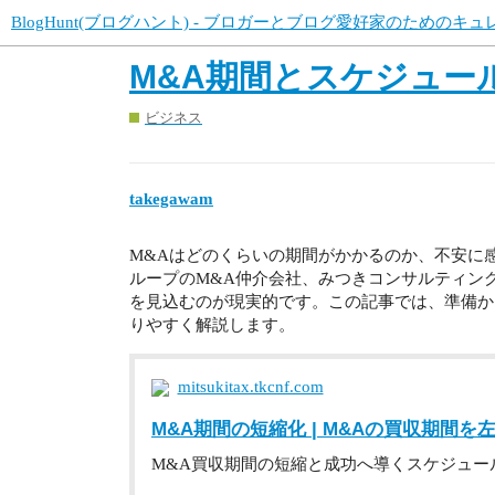
BlogHunt(ブログハント) - ブロガーとブログ愛好家のためのキ
M&A期間とスケジュー
ビジネス
takegawam
M&Aはどのくらいの期間がかかるのか、不安に
ループのM&A仲介会社、みつきコンサルティング
を見込むのが現実的です。この記事では、準備か
りやすく解説します。
mitsukitax.tkcnf.com
M&A期間の短縮化 | M&Aの買収期間
M&A買収期間の短縮と成功へ導くスケジュー