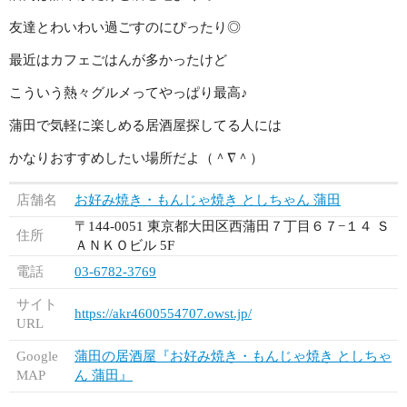
友達とわいわい過ごすのにぴったり◎
最近はカフェごはんが多かったけど
こういう熱々グルメってやっぱり最高♪
蒲田で気軽に楽しめる居酒屋探してる人には
かなりおすすめしたい場所だよ（＾∇＾）
店舗名
お好み焼き・もんじゃ焼き としちゃん 蒲田
〒144-0051 東京都大田区西蒲田７丁目６７−１４ Ｓ
住所
ＡＮＫＯビル 5F
電話
03-6782-3769
サイト
https://akr4600554707.owst.jp/
URL
Google
蒲田の居酒屋『お好み焼き・もんじゃ焼き としちゃ
MAP
ん 蒲田』