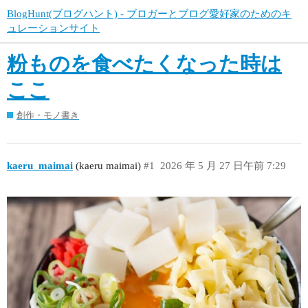
BlogHunt(ブログハント) - ブロガーとブログ愛好家のためのキ
ュレーションサイト
粉ものを食べたくなった時は
ここ
創作・モノ書き
kaeru_maimai
(kaeru maimai)
#1
2026 年 5 月 27 日午前 7:29