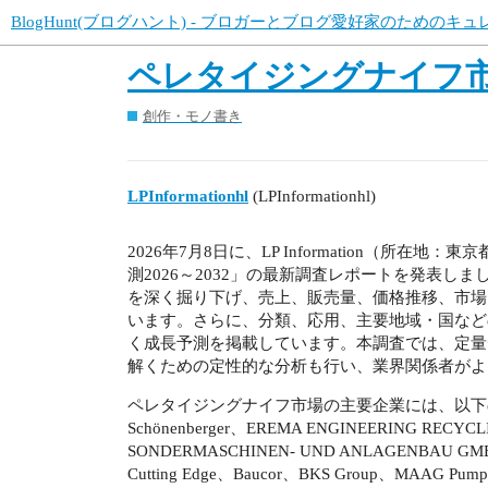
BlogHunt(ブログハント) - ブロガーとブログ愛好家のためのキ
ペレタイジングナイフ
創作・モノ書き
LPInformationhl
(LPInformationhl)
2026年7月8日に、LP Information（
測2026～2032」の最新調査レポートを発表
を深く掘り下げ、売上、販売量、価格推移、市場
います。さらに、分類、応用、主要地域・国などの
く成長予測を掲載しています。本調査では、定量
解くための定性的な分析も行い、業界関係者がよ
ペレタイジングナイフ市場の主要企業には、以下の企業が含まれ
Schönenberger、EREMA ENGINEERING RECY
SONDERMASCHINEN- UND ANLAGENBAU GMBH
Cutting Edge、Baucor、BKS Group、MAAG Pump