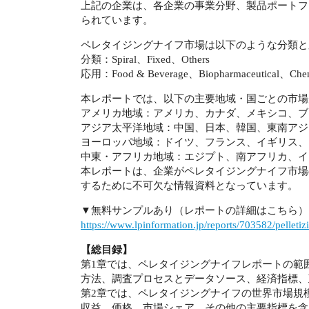
上記の企業は、各企業の事業分野、製品ポートフ
られています。
ペレタイジングナイフ市場は以下のような分類と
分類：Spiral、Fixed、Others
応用：Food & Beverage、Biopharmaceutical、Chemi
本レポートでは、以下の主要地域・国ごとの市場
アメリカ地域：アメリカ、カナダ、メキシコ、ブ
アジア太平洋地域：中国、日本、韓国、東南アジ
ヨーロッパ地域：ドイツ、フランス、イギリス、
中東・アフリカ地域：エジプト、南アフリカ、イ
本レポートは、企業がペレタイジングナイフ市場
するために不可欠な情報資料となっています。
▼無料サンプルあり（レポートの詳細はこちら）
https://www.lpinformation.jp/reports/703582/pelletiz
【総目録】
第1章では、ペレタイジングナイフレポートの範
方法、調査プロセスとデータソース、経済指標、
第2章では、ペレタイジングナイフの世界市場規
収益、価格、市場シェア、その他の主要指標を含