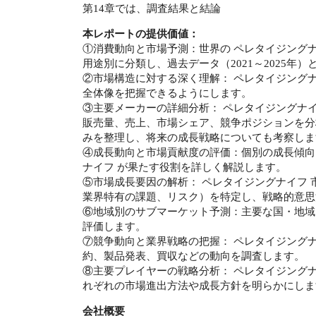
第14章では、調査結果と結論
本レポートの提供価値：
①消費動向と市場予測：世界の ペレタイジング
用途別に分類し、過去データ（2021～2025年
②市場構造に対する深く理解： ペレタイジング
全体像を把握できるようにします。
③主要メーカーの詳細分析： ペレタイジングナ
販売量、売上、市場シェア、競争ポジションを分
みを整理し、将来の成長戦略についても考察しま
④成長動向と市場貢献度の評価：個別の成長傾向
ナイフ が果たす役割を詳しく解説します。
⑤市場成長要因の解析： ペレタイジングナイフ
業界特有の課題、リスク）を特定し、戦略的意思
⑥地域別のサブマーケット予測：主要な国・地域
評価します。
⑦競争動向と業界戦略の把握： ペレタイジング
約、製品発表、買収などの動向を調査します。
⑧主要プレイヤーの戦略分析： ペレタイジング
れぞれの市場進出方法や成長方針を明らかにしま
会社概要