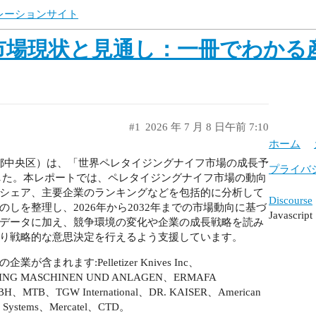
ュレーションサイト
市場現状と見通し：一冊でわかる
#1
2026 年 7 月 8 日午前 7:10
ホーム
所在地：東京都中央区）は、「世界ペレタイジングナイフ市場の成長予
プライバ
しました。本レポートでは、ペレタイジングナイフ市場の動向
シェア、主要企業のランキングなどを包括的に分析して
Discourse
しを整理し、2026年から2032年までの市場動向に基づ
Javasc
データに加え、競争環境の変化や企業の成長戦略を読み
り戦略的な意思決定を行えるよう支援しています。
ます:Pelletizer Knives Inc、
CLING MASCHINEN UND ANLAGEN、ERMAFA
、MTB、TGW International、DR. KAISER、American
 Systems、Mercatel、CTD。