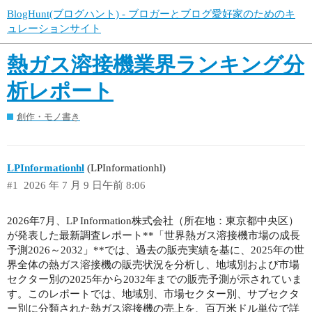
BlogHunt(ブログハント) - ブロガーとブログ愛好家のためのキ
ュレーションサイト
熱ガス溶接機業界ランキング分
析レポート
創作・モノ書き
LPInformationhl
(LPInformationhl)
#1
2026 年 7 月 9 日午前 8:06
2026年7月、LP Information株式会社（所在地：東京都中央区）
が発表した最新調査レポート**「世界熱ガス溶接機市場の成長
予測2026～2032」**では、過去の販売実績を基に、2025年の世
界全体の熱ガス溶接機の販売状況を分析し、地域別および市場
セクター別の2025年から2032年までの販売予測が示されていま
す。このレポートでは、地域別、市場セクター別、サブセクタ
ー別に分類された熱ガス溶接機の売上を、百万米ドル単位で詳