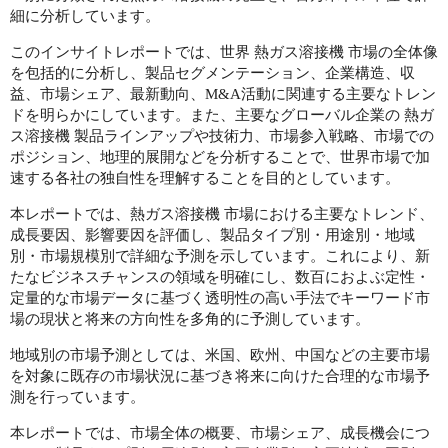
細に分析しています。
このインサイトレポートでは、世界 熱ガス溶接機 市場の全体像
を包括的に分析し、製品セグメンテーション、企業構造、収
益、市場シェア、最新動向、M&A活動に関連する主要なトレン
ドを明らかにしています。また、主要なグローバル企業の 熱ガ
ス溶接機 製品ラインアップや技術力、市場参入戦略、市場での
ポジション、地理的展開などを分析することで、世界市場で加
速する各社の独自性を理解することを目的としています。
本レポートでは、熱ガス溶接機 市場における主要なトレンド、
成長要因、影響要因を評価し、製品タイプ別・用途別・地域
別・市場規模別で詳細な予測を示しています。これにより、新
たなビジネスチャンスの領域を明確にし、数百におよぶ定性・
定量的な市場データに基づく透明性の高い手法でキーワード市
場の現状と将来の方向性を多角的に予測しています。
地域別の市場予測としては、米国、欧州、中国などの主要市場
を対象に既存の市場状況に基づき将来に向けた合理的な市場予
測を行っています。
本レポートでは、市場全体の概要、市場シェア、成長機会につ