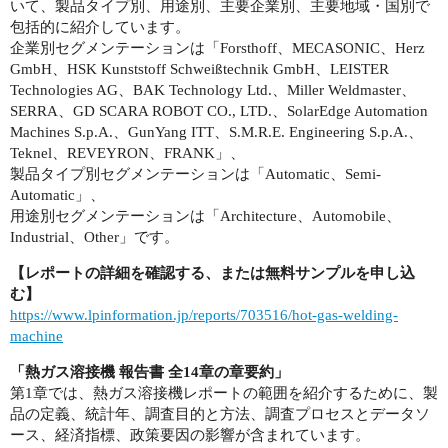
いて、製品タイプ別、用途別、主要企業別、主要地域・国別で
包括的に紹介しています。
企業別セグメンテーションは「Forsthoff、MECASONIC、Herz
GmbH、HSK Kunststoff Schweißtechnik GmbH、LEISTER
Technologies AG、BAK Technology Ltd.、Miller Weldmaster、
SERRA、GD SCARA ROBOT CO., LTD.、SolarEdge Automation
Machines S.p.A.、GunYang ITT、S.M.R.E. Engineering S.p.A.、
Teknel、REVEYRON、FRANK」、
製品タイプ別セグメンテーションは「Automatic、Semi-
Automatic」、
用途別セグメンテーションは「Architecture、Automobile、
Industrial、Other」です。
【レポートの詳細を確認する、または無料サンプルを申し込
む】
https://www.lpinformation.jp/reports/703516/hot-gas-welding-
machine
「
熱ガス溶接機 報告書 全14章の章要約
」
第1章では、熱ガス溶接機レポートの範囲を紹介するために、製
品の定義、統計年、調査目的と方法、調査プロセスとデータソ
ース、経済指標、政策要因の影響が含まれています。