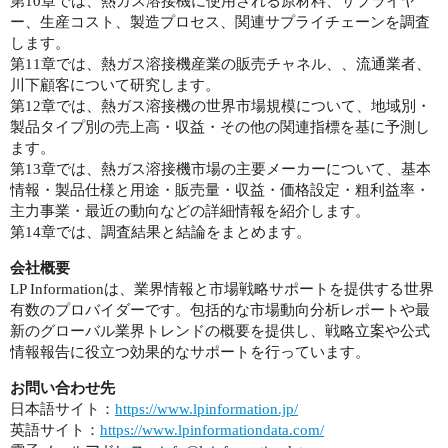
第10章では、熱ガス溶接機に使用される原材料、サプライヤ
ー、生産コスト、製造プロセス、関連サプライチェーンを調査
します。
第11章では、熱ガス溶接機産業の販売チャネル、、流通業者、
川下顧客について研究します。
第12章では、熱ガス溶接機の世界市場規模について、地域別・
製品タイプ別の売上高・収益・その他の関連指標を基に予測し
ます。
第13章では、熱ガス溶接機市場の主要メーカーについて、基本
情報・製品仕様と用途・販売量・収益・価格設定・粗利益率・
主力事業・最近の動向などの詳細情報を紹介します。
第14章では、調査結果と結論をまとめます。
会社概要
LP Informationは、業界情報と市場戦略サポートを提供する世界
有数のプロバイダーです。包括的な市場動向分析レポートや最
新のグローバル業界トレンドの概要を提供し、戦略立案や公式
情報報告に役立つ効果的なサポートを行っています。
お問い合わせ先
日本語サイト：
https://www.lpinformation.jp/
英語サイト：
https://www.lpinformationdata.com/