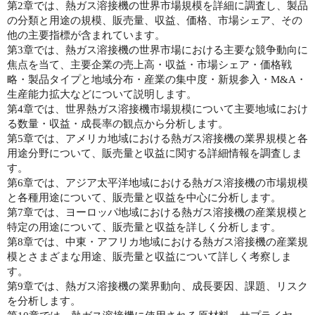
第2章では、熱ガス溶接機の世界市場規模を詳細に調査し、製品
の分類と用途の規模、販売量、収益、価格、市場シェア、その
他の主要指標が含まれています。
第3章では、熱ガス溶接機の世界市場における主要な競争動向に
焦点を当て、主要企業の売上高・収益・市場シェア・価格戦
略・製品タイプと地域分布・産業の集中度・新規参入・M&A・
生産能力拡大などについて説明します。
第4章では、世界熱ガス溶接機市場規模について主要地域におけ
る数量・収益・成長率の観点から分析します。
第5章では、アメリカ地域における熱ガス溶接機の業界規模と各
用途分野について、販売量と収益に関する詳細情報を調査しま
す。
第6章では、アジア太平洋地域における熱ガス溶接機の市場規模
と各種用途について、販売量と収益を中心に分析します。
第7章では、ヨーロッパ地域における熱ガス溶接機の産業規模と
特定の用途について、販売量と収益を詳しく分析します。
第8章では、中東・アフリカ地域における熱ガス溶接機の産業規
模とさまざまな用途、販売量と収益について詳しく考察しま
す。
第9章では、熱ガス溶接機の業界動向、成長要因、課題、リスク
を分析します。