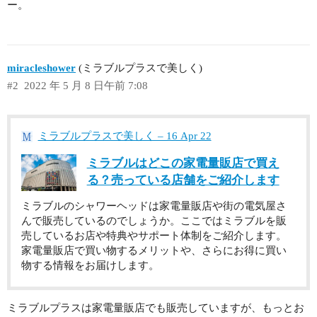
ー。
miracleshower
(ミラブルプラスで美しく)
#2
2022 年 5 月 8 日午前 7:08
ミラブルプラスで美しく – 16 Apr 22
ミラブルはどこの家電量販店で買え
る？売っている店舗をご紹介します
ミラブルのシャワーヘッドは家電量販店や街の電気屋さ
んで販売しているのでしょうか。ここではミラブルを販
売しているお店や特典やサポート体制をご紹介します。
家電量販店で買い物するメリットや、さらにお得に買い
物する情報をお届けします。
ミラブルプラスは家電量販店でも販売していますが、もっとお