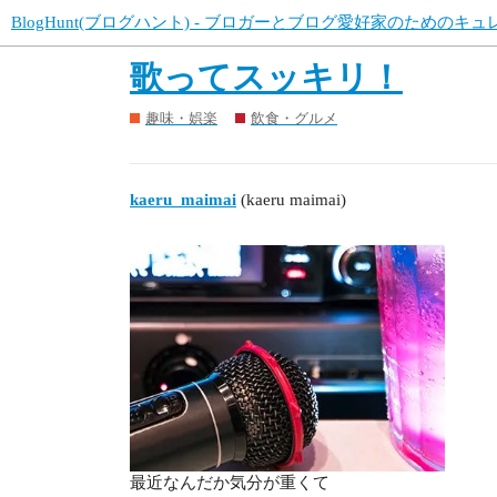
BlogHunt(ブログハント) - ブロガーとブログ愛好家のためのキ
歌ってスッキリ！
趣味・娯楽
飲食・グルメ
kaeru_maimai
(kaeru maimai)
最近なんだか気分が重くて