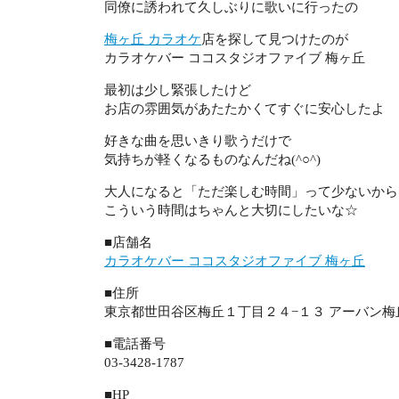
同僚に誘われて久しぶりに歌いに行ったの
梅ヶ丘 カラオケ
店を探して見つけたのが
カラオケバー ココスタジオファイブ 梅ヶ丘
最初は少し緊張したけど
お店の雰囲気があたたかくてすぐに安心したよ
好きな曲を思いきり歌うだけで
気持ちが軽くなるものなんだね(^○^)
大人になると「ただ楽しむ時間」って少ないから
こういう時間はちゃんと大切にしたいな☆
■店舗名
カラオケバー ココスタジオファイブ 梅ヶ丘
■住所
東京都世田谷区梅丘１丁目２４−１３ アーバン梅
■電話番号
03-3428-1787
■HP