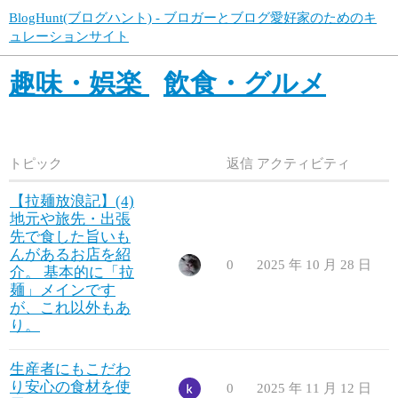
BlogHunt(ブログハント) - ブロガーとブログ愛好家のためのキ
ュレーションサイト
趣味・娯楽
飲食・グルメ
トピック
返信
アクティビティ
【拉麺放浪記】(4)
地元や旅先・出張
先で食した旨いも
んがあるお店を紹
0
2025 年 10 月 28 日
介。 基本的に「拉
麺」メインです
が、これ以外もあ
り。
生産者にもこだわ
り安心の食材を使
0
2025 年 11 月 12 日