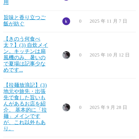
用
旨味と香り立つご
0
2025 年 11 月 7 日
飯が紡ぐ
【きのう何食べ
太？】(3) 自炊メイ
ン。キッチンは扇
0
2025 年 10 月 12 日
風機のみ、暑いの
で夏場は記事少な
めです...
【拉麺放浪記】(3)
地元や旅先・出張
先で食した旨いも
んがあるお店を紹
0
2025 年 9 月 28 日
介。 基本的に「拉
麺」メインです
が、これ以外もあ
り。