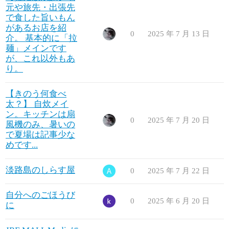
元や旅先・出張先
で食した旨いもん
があるお店を紹
0
2025 年 7 月 13 日
介。 基本的に「拉
麺」メインです
が、これ以外もあ
り。
【きのう何食べ
太？】 自炊メイ
ン。キッチンは扇
0
2025 年 7 月 20 日
風機のみ、暑いの
で夏場は記事少な
めです...
淡路島のしらす屋
0
2025 年 7 月 22 日
自分へのごほうび
0
2025 年 6 月 20 日
に